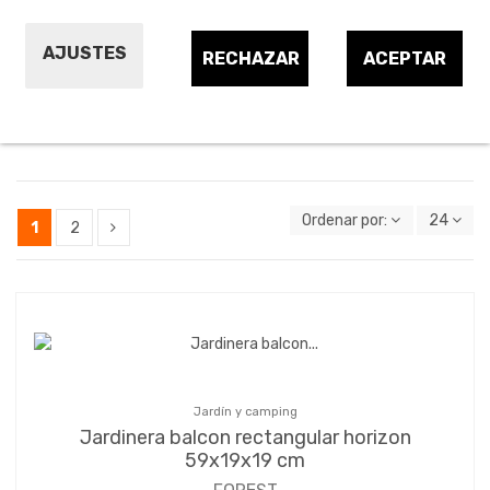
Soportes de jardineras y macetas
AJUSTES
RECHAZAR
ACEPTAR
Jardineras y macetas
para plantas
Ordenar por:
24
1
2
Jardín y camping
Jardinera balcon rectangular horizon
59x19x19 cm