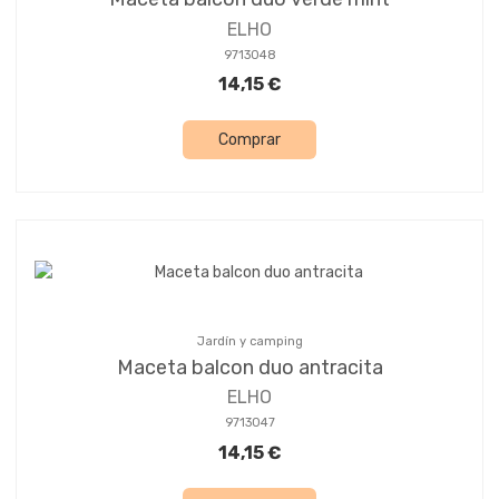
ELHO
9713048
14,15 €
Comprar
Jardín y camping
Maceta balcon duo antracita
ELHO
9713047
14,15 €