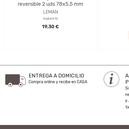
reversible 2 uds 78x5,5 mm
LEMAN
9684975
19,30 €
ENTREGA A DOMICILIO
A
P
Compra online y recibe en CASA
Si
n
ir
ti