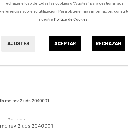
rechazar el uso de todas las cookies o “Ajustes” para gestionar sus
preferencias sobre su utilización. Para obtener más información, consult
No disponible
No disponible
nuestra
Política de Cookies
.
Maquinaria
Maquinaria
lla cepillo electrico
Cuchilla cepillo ele
ible 10 uds 78x5,5 mm
reversible 2 uds 82
AJUSTES
ACEPTAR
RECHAZAR
LEMAN
LEMAN
9684978
9684977
78,15 €
18,75 €
Maquinaria
a md rev 2 uds 2040001