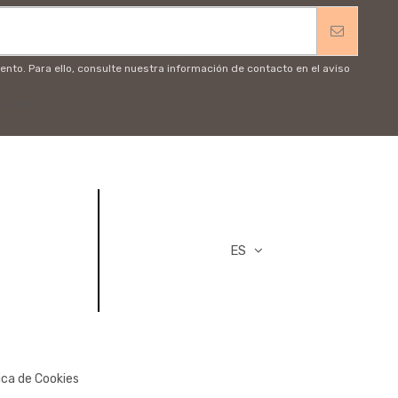
to. Para ello, consulte nuestra información de contacto en el aviso
vacidad
ES
ica de Cookies