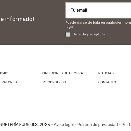
te informado!
Puede darse de baja en cualquier momen
legal.
He leído y acepto la
Política de pri
SOMOS
CONDICIONES DE COMPRA
NOTICIAS
 VALORES
OPTICONSEJOS
CONTACTO
RRETERÍA FURRIOLS, 2023 -
Aviso legal
-
Política de privacidad
-
Polít