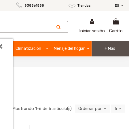
938861588
Tiendas
ES
Iniciar sesión
Carrito
×
Climatización
Menaje del hogar
+ Más
Mostrando 1-6 de 6 artículo(s)
Ordenar por:
6
o