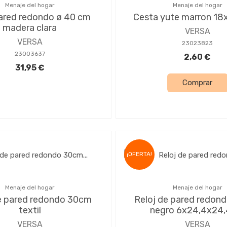
Menaje del hogar
Menaje del hogar
pared redondo ø 40 cm
Cesta yute marron 1
madera clara
VERSA
VERSA
23023823
23003637
2,60 €
31,95 €
Comprar
¡OFERTA!
Menaje del hogar
Menaje del hogar
e pared redondo 30cm
Reloj de pared redon
textil
negro 6x24,4x24
VERSA
VERSA