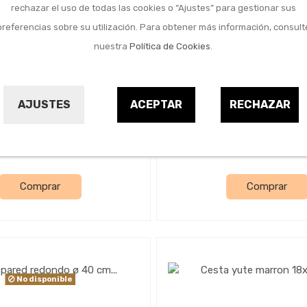
rechazar el uso de todas las cookies o “Ajustes” para gestionar sus
preferencias sobre su utilización. Para obtener más información, consult
nuestra
Política de Cookies
.
Menaje del hogar
Menaje del hogar
red acero negro 31 x 31
Reloj cocina resina co
cm
perro
AJUSTES
ACEPTAR
RECHAZAR
BALVI
V.IMPORT
9627433
9667580
21,75 €
15,75 €
Comprar
Comprar
No disponible