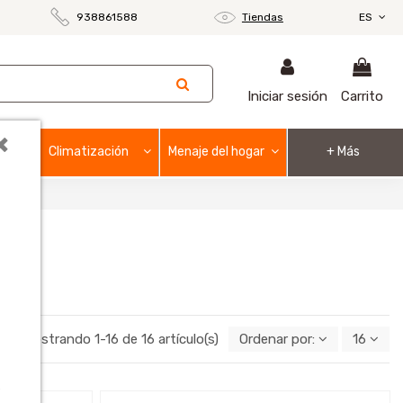
938861588
Tiendas
ES
Iniciar sesión
Carrito
×
Climatización
Menaje del hogar
+ Más
Mostrando 1-16 de 16 artículo(s)
Ordenar por:
16
o