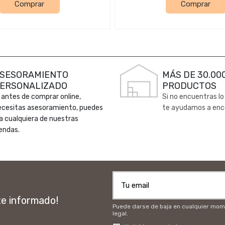
Comprar
Comprar
SESORAMIENTO
MÁS DE 30.00
ERSONALIZADO
PRODUCTOS
 antes de comprar online,
Si no encuentras lo
ecesitas asesoramiento, puedes
te ayudamos a enc
 a cualquiera de nuestras
endas.
te informado!
Puede darse de baja en cualquier momen
legal.