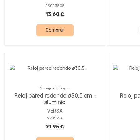
23023808
13,60 €
Comprar
Menaje del hogar
Reloj pared redondo ø30,5 cm -
Reloj p
aluminio
VERSA
9701654
21,95 €