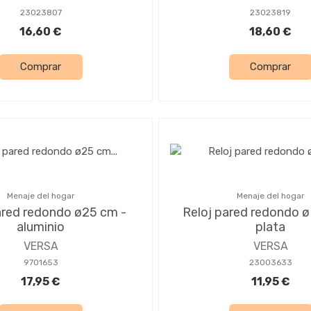
23023807
23023819
16,60 €
18,60 €
Comprar
Comprar
Menaje del hogar
Menaje del hogar
ared redondo ø25 cm -
Reloj pared redondo ø
aluminio
plata
VERSA
VERSA
9701653
23003633
17,95 €
11,95 €