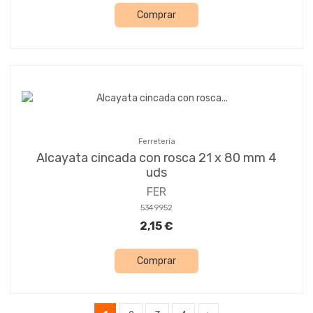
Comprar
Ferretería
Alcayata cincada con rosca 21 x 80 mm 4
uds
FER
5349952
2,15 €
Comprar