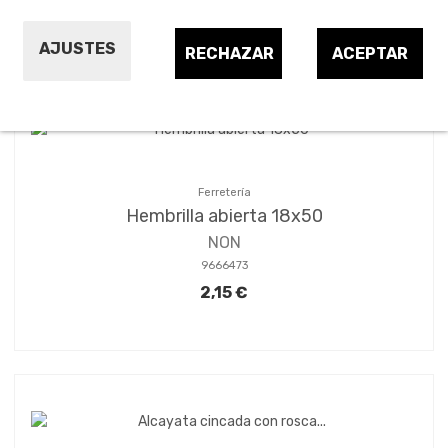
Ordenar por:
24
1
2
3
4
AJUSTES
RECHAZAR
ACEPTAR
Ferretería
Hembrilla abierta 18x50
NON
9666473
2,15 €