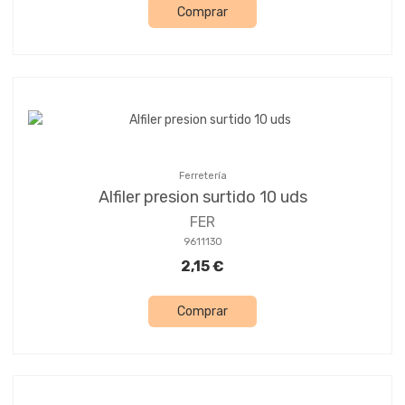
Comprar
Ferretería
Alfiler presion surtido 10 uds
FER
9611130
2,15 €
Comprar