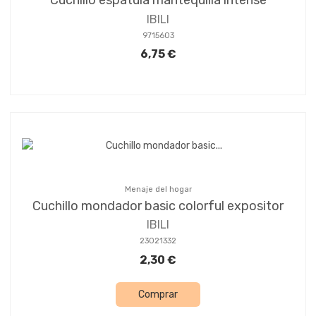
Cuchillo espatula mantequilla intense
IBILI
9715603
6,75 €
Menaje del hogar
Cuchillo mondador basic colorful expositor
IBILI
23021332
2,30 €
Comprar