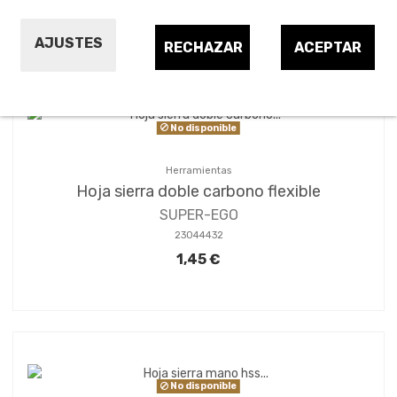
Ordenar por:
24
1
2
3
AJUSTES
RECHAZAR
ACEPTAR
No disponible
Herramientas
Hoja sierra doble carbono flexible
SUPER-EGO
23044432
1,45 €
No disponible