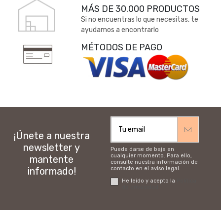
MÁS DE 30.000 PRODUCTOS
Si no encuentras lo que necesitas, te
ayudamos a encontrarlo
MÉTODOS DE PAGO
¡Únete a nuestra
newsletter y
Puede darse de baja en
cualquier momento. Para ello,
mantente
consulte nuestra información de
informado!
contacto en el aviso legal.
He leído y acepto la
Política
de privacidad