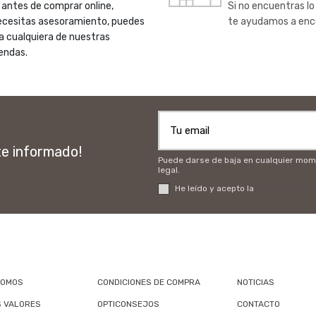
 antes de comprar online,
Si no encuentras lo
ecesitas asesoramiento, puedes
te ayudamos a enc
 a cualquiera de nuestras
endas.
te informado!
Puede darse de baja en cualquier momen
legal.
He leído y acepto la
Política de pri
SOMOS
CONDICIONES DE COMPRA
NOTICIAS
 VALORES
OPTICONSEJOS
CONTACTO