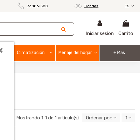
938861588
Tiendas
ES
Iniciar sesión
Carrito
×
Climatización
Menaje del hogar
+ Más
Mostrando 1-1 de 1 artículo(s)
Ordenar por:
1
o