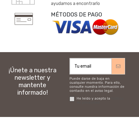
ayudamos a encontrarlo
MÉTODOS DE PAGO
¡Únete a nuestra
newsletter y
Puede darse de baja en
cualquier momento. Para ello,
mantente
consulte nuestra información de
informado!
contacto en el aviso legal.
He leído y acepto la
Política
de privacidad