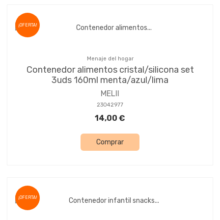
¡OFERTA!
Menaje del hogar
Contenedor alimentos cristal/silicona set
3uds 160ml menta/azul/lima
MELII
23042977
14,00 €
Comprar
¡OFERTA!