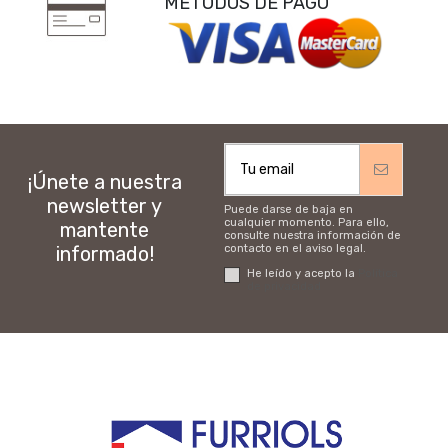
MÉTODOS DE PAGO
¡Únete a nuestra
newsletter y
Puede darse de baja en
cualquier momento. Para ello,
mantente
consulte nuestra información de
informado!
contacto en el aviso legal.
He leído y acepto la
Política
de privacidad