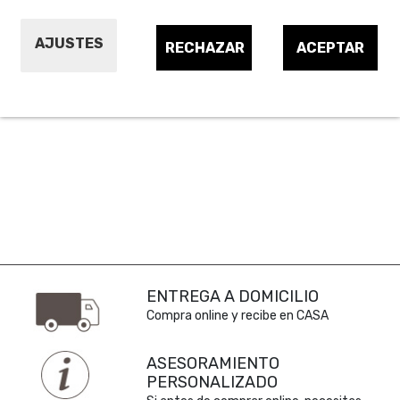
Lamentamos las molestias.
AJUSTES
RECHAZAR
ACEPTAR
Realice una nueva búsqueda sobre su interés
ENTREGA A DOMICILIO
Compra online y recibe en CASA
ASESORAMIENTO
PERSONALIZADO