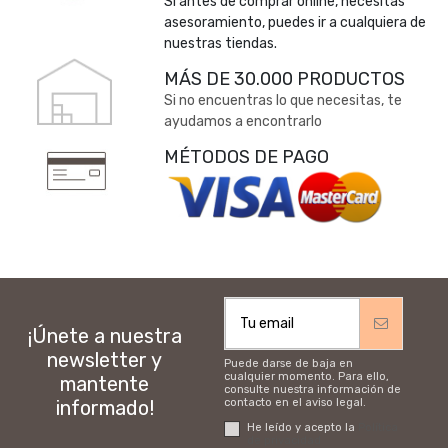
Si antes de comprar online, necesitas
asesoramiento, puedes ir a cualquiera de
nuestras tiendas.
MÁS DE 30.000 PRODUCTOS
Si no encuentras lo que necesitas, te
ayudamos a encontrarlo
MÉTODOS DE PAGO
¡Únete a nuestra
newsletter y
Puede darse de baja en
cualquier momento. Para ello,
mantente
consulte nuestra información de
informado!
contacto en el aviso legal.
He leído y acepto la
Política
de privacidad