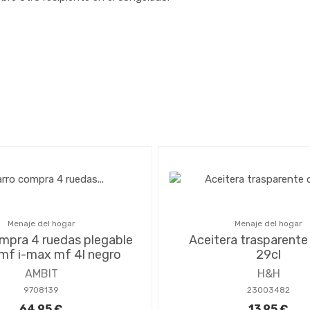
Menaje del hogar
Menaje del hogar
mpra 4 ruedas plegable
Aceitera trasparente
mf i-max mf 4l negro
29cl
AMBIT
H&H
9708139
23003482
64,95 €
13,95 €