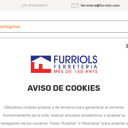
¿TE AYUDAMOS?
ferreteria@furriols.com
 y
Ferretería
Herramientas
Maquinaria
es
AVISO DE COOKIES
Cubitera cuadrada
Utilizamos cookies propias y de terceros para garantizar el correcto
9,95 €
funcionamiento de la web, realizar estudios estadísticos y analizar la
Impuestos incluidos
navegación de los usuarios. Pulse “Aceptar” o “Rechazar” para aceptar 