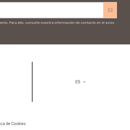
to. Para ello, consulte nuestra información de contacto en el aviso
vacidad
ES
ica de Cookies