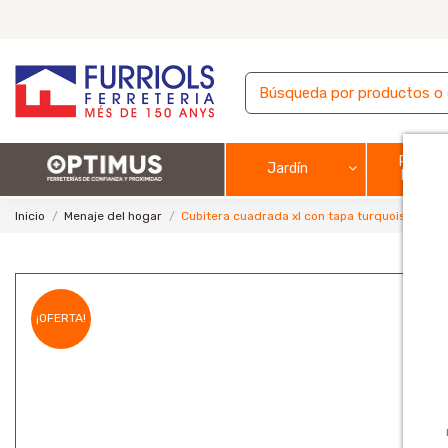
Pintura
Jardín
barnic
Inicio
Menaje del hogar
Cubitera cuadrada xl con tapa turquoise
¡OFERTA!