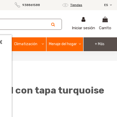
938861588
Tiendas
ES
Iniciar sesión
Carrito
×
Climatización
Menaje del hogar
+ Más
 xl con tapa turquoise
o