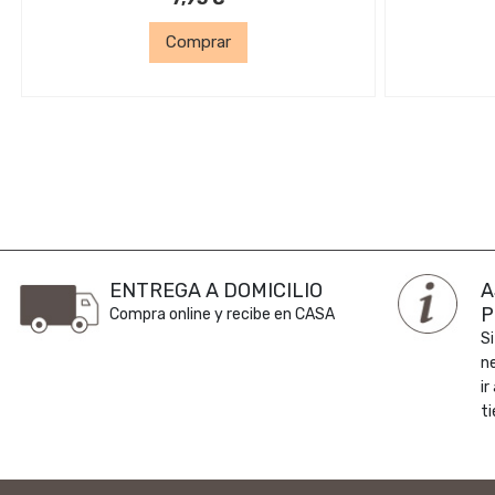
Comprar
ENTREGA A DOMICILIO
A
P
Compra online y recibe en CASA
Si
n
ir
ti