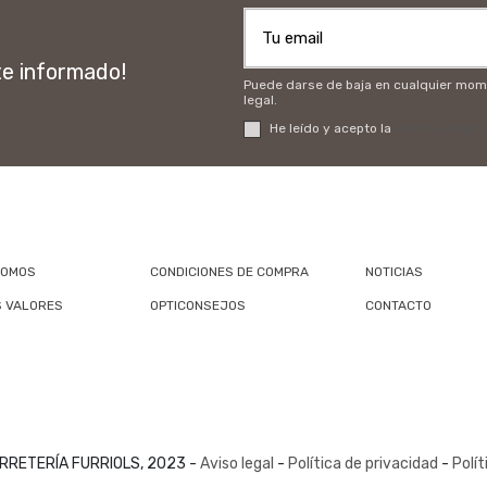
te informado!
Puede darse de baja en cualquier momen
legal.
He leído y acepto la
Política de pri
SOMOS
CONDICIONES DE COMPRA
NOTICIAS
 VALORES
OPTICONSEJOS
CONTACTO
RRETERÍA FURRIOLS, 2023 -
Aviso legal
-
Política de privacidad
-
Polít