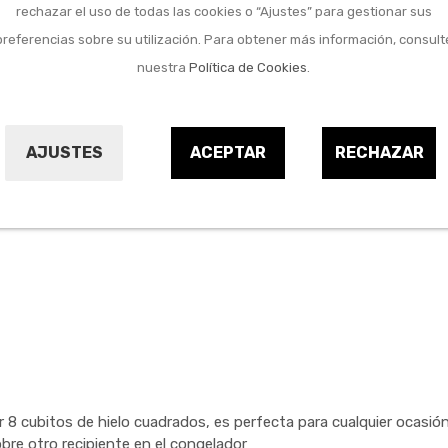
Marca:
LEKUE
rechazar el uso de todas las cookies o “Ajustes” para gestionar sus
preferencias sobre su utilización. Para obtener más información, consult
Referencia:
23042242
nuestra
Política de Cookies
.
Comprar
AJUSTES
ACEPTAR
RECHAZAR
r 8 cubitos de hielo cuadrados, es perfecta para cualquier ocas
sobre otro recipiente en el congelador